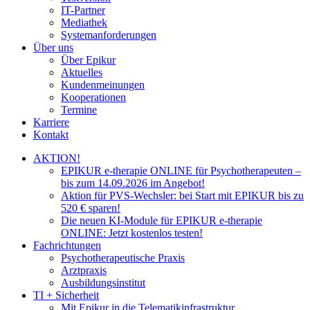
IT-Partner
Mediathek
Systemanforderungen
Über uns
Über Epikur
Aktuelles
Kundenmeinungen
Kooperationen
Termine
Karriere
Kontakt
AKTION!
EPIKUR e-therapie ONLINE für Psychotherapeuten –
bis zum 14.09.2026 im Angebot!
Aktion für PVS-Wechsler: bei Start mit EPIKUR bis zu
520 € sparen!
Die neuen KI-Module für EPIKUR e-therapie
ONLINE: Jetzt kostenlos testen!
Fachrichtungen
Psychotherapeutische Praxis
Arztpraxis
Ausbildungsinstitut
TI + Sicherheit
Mit Epikur in die Telematikinfrastruktur