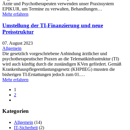
Ärzte und Psychotherapeuten verwenden unser Praxissystem
EPIKUR, um Termine zu verwalten, Behandlungen…
Mehr erfahren
Umstellung der TI-Finanzierung und neue
Preisstruktur
07. August 2023
Allgemein
Die gesetzlich vorgeschriebene Anbindung ärztlicher und
psychotherapeutischer Praxen an die Telematikinfrastruktur (TI)
wird auch künftig durch die zuständigen KVen gefördert. Gemäß
Krankenhauspflegeentlastungsgesetz (KHPflEG) mussten die
bisherigen TI-Erstattungen jedoch zum 01.…
Mehr erfahren
Seitennummerierung
1
2
der
Beiträge
Kategorien
Allgemein
(14)
IT-Sicherheit
(2)