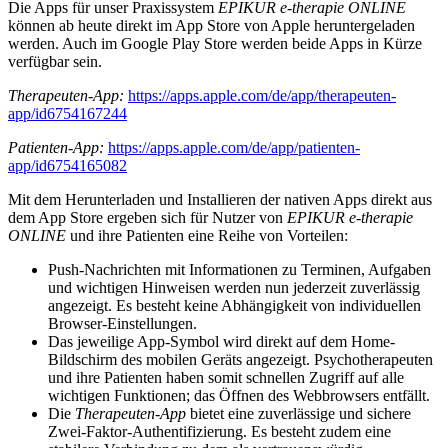
Die Apps für unser Praxissystem
EPIKUR e-therapie ONLINE
können ab heute direkt im App Store von Apple heruntergeladen
werden. Auch im Google Play Store werden beide Apps in Kürze
verfügbar sein.
Therapeuten-App:
https://apps.apple.com/de/app/therapeuten-
app/id6754167244
Patienten-App:
https://apps.apple.com/de/app/patienten-
app/id6754165082
Mit dem Herunterladen und Installieren der nativen Apps direkt aus
dem App Store ergeben sich für Nutzer von
EPIKUR e-therapie
ONLINE
und ihre Patienten eine Reihe von Vorteilen:
Push-Nachrichten mit Informationen zu Terminen, Aufgaben
und wichtigen Hinweisen werden nun jederzeit zuverlässig
angezeigt. Es besteht keine Abhängigkeit von individuellen
Browser-Einstellungen.
Das jeweilige App-Symbol wird direkt auf dem Home-
Bildschirm des mobilen Geräts angezeigt. Psychotherapeuten
und ihre Patienten haben somit schnellen Zugriff auf alle
wichtigen Funktionen; das Öffnen des Webbrowsers entfällt.
Die
Therapeuten-App
bietet eine zuverlässige und sichere
Zwei-Faktor-Authentifizierung. Es besteht zudem eine