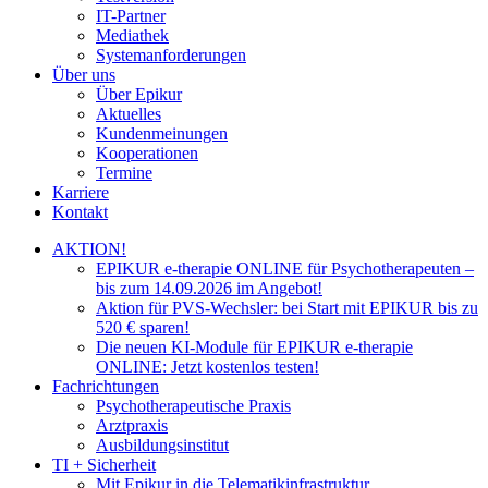
IT-Partner
Mediathek
Systemanforderungen
Über uns
Über Epikur
Aktuelles
Kundenmeinungen
Kooperationen
Termine
Karriere
Kontakt
AKTION!
EPIKUR e-therapie ONLINE für Psychotherapeuten –
bis zum 14.09.2026 im Angebot!
Aktion für PVS-Wechsler: bei Start mit EPIKUR bis zu
520 € sparen!
Die neuen KI-Module für EPIKUR e-therapie
ONLINE: Jetzt kostenlos testen!
Fachrichtungen
Psychotherapeutische Praxis
Arztpraxis
Ausbildungsinstitut
TI + Sicherheit
Mit Epikur in die Telematikinfrastruktur