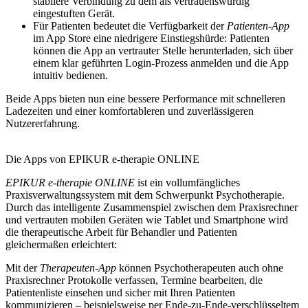
stabilere Verbindung zu dem als vertrauenswürdig
eingestuften Gerät.
Für Patienten bedeutet die Verfügbarkeit der
Patienten-App
im App Store eine niedrigere Einstiegshürde: Patienten
können die App an vertrauter Stelle herunterladen, sich über
einem klar geführten Login-Prozess anmelden und die App
intuitiv bedienen.
Beide Apps bieten nun eine bessere Performance mit schnelleren
Ladezeiten und einer komfortableren und zuverlässigeren
Nutzererfahrung.
Die Apps von EPIKUR e-therapie ONLINE
EPIKUR e-therapie ONLINE
ist ein vollumfängliches
Praxisverwaltungssystem mit dem Schwerpunkt Psychotherapie.
Durch das intelligente Zusammenspiel zwischen dem Praxisrechner
und vertrauten mobilen Geräten wie Tablet und Smartphone wird
die therapeutische Arbeit für Behandler und Patienten
gleichermaßen erleichtert:
Mit der
Therapeuten-App
können Psychotherapeuten auch ohne
Praxisrechner Protokolle verfassen, Termine bearbeiten, die
Patientenliste einsehen und sicher mit Ihren Patienten
kommunizieren – beispielsweise per Ende-zu-Ende-verschlüsseltem